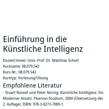
Einführung in die
Künstliche Intelligenz
Dozent:innen: Univ.-Prof. Dr. Matthias Schott
Kurzname: 08.079.542
Kurs-Nr.: 08.079.542
Kurstyp: Vorlesung/Übung
Empfohlene Literatur
- Stu­art Rus­sell und Peter Norvig: Künstliche In­tel­li­genz: Ein
Mod­ern­er Ansatz. Pear­son-Studi­um, 2004 (Überset­zung der
2. Auflage). ISBN: 978-3-8273-7089-1.