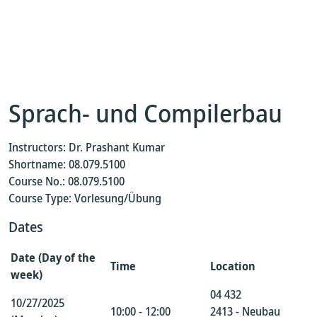
Sprach- und Compilerbau
Instructors: Dr. Prashant Kumar
Shortname: 08.079.5100
Course No.: 08.079.5100
Course Type: Vorlesung/Übung
Dates
Date (Day of the
Time
Location
week)
04 432
10/27/2025
10:00 - 12:00
2413 - Neubau