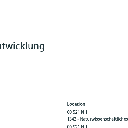
ntwicklung
Location
00 521 N 1
1342 - Naturwissenschaftliche
00 521 N 1