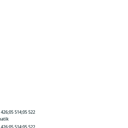
 426;05 514;05 522
atik
 426;05 514;05 522