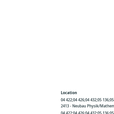
Location
04 422;04 426;04 432;05 136;05
2413 - Neubau Physik/Mathem
04 422;04 426;04 432;05 136;05